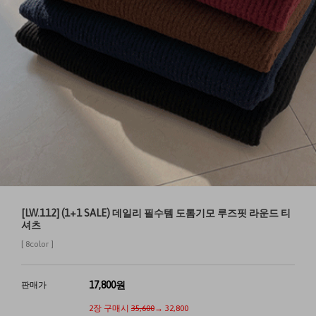
[LW.112] (1+1 SALE) 데일리 필수템 도톰기모 루즈핏 라운드 티
셔츠
[ 8color ]
17,800
원
판매가
2장 구매시
35,600
→ 32,800