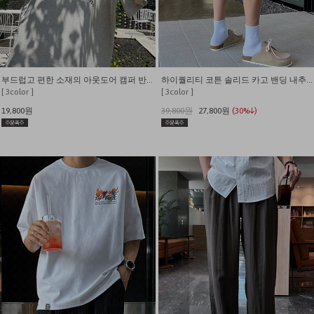
부드럽고 편한 소재의 아웃도어 캠퍼 반팔티
하이퀄리티 코튼 솔리드 카고 밴딩 내추럴핏 반바지
[ 3color ]
[ 3color ]
19,800원
39,800원
27,800원
(30%↓)