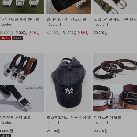
(3PAC) 탄탄 쫀쫀 발이 편안한 쿠셔닝 사계절 데일리양말
클래식한 레더 크로스 보스턴백
고급스러운 패턴 가죽 벨트
[ 1color ]
[ 1color ]
[ 6color ]
15,000원
9,900원
(34%↓)
67,000원
34,900원
(48%↓)
20,900원
레자무광 사각 벨트
로스엔젤레스, 뉴욕 워싱 캡
직각 스퀘어 벨트
[ 3color ]
[4color]
[ 6color ]
14,800원
24,800원
20,900원