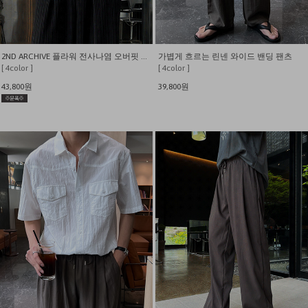
2ND ARCHIVE 플라워 전사나염 오버핏 반팔티
가볍게 흐르는 린넨 와이드 밴딩 팬츠
[ 4color ]
[ 4color ]
43,800원
39,800원