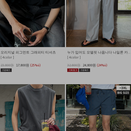
오리지널 피그먼트 그래피티 티셔츠
누가 입어도 모델핏 나옵니다 나일론 카고 밴딩 와이드팬츠
[ 4color ]
[ 4color ]
23,800원
17,800원
(25%↓)
32,800원
24,800원
(24%↓)