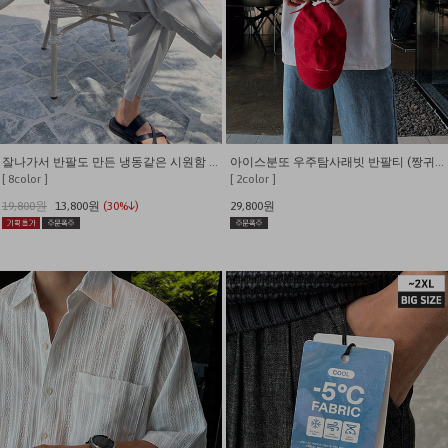
잘나가서 반팔도 만든 냉동같은 시원함 쫀쫀와플 반팔 티셔츠
아이스분또 우주탐사래빗 반팔티 (짱귀여움)
[ 8color ]
[ 2color ]
19,800원
13,800원
(30%↓)
29,800원