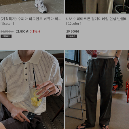
(기획특가) 수피마 피그먼트 버뮤다 와이드 쇼츠
USA 수피마코튼 절개디테일 인생 반팔티
[ 5color ]
[ 12color ]
36,800원
21,800원
(41%↓)
29,800원