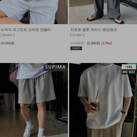
뉴저지 피그먼트 오버핏 반팔티
차르르 벌룬 와이드 밴딩팬츠
[ 4color ]
[ 3color ]
30,000원
34,800원
23,800원
(32%↓)