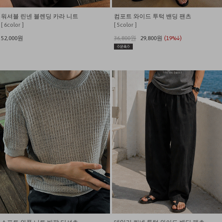
워셔블 린넨 블렌딩 카라 니트
컴포트 와이드 투턱 밴딩 팬츠
[ 6color ]
[ 5color ]
52,000원
36,800원
29,800원
(19%↓)