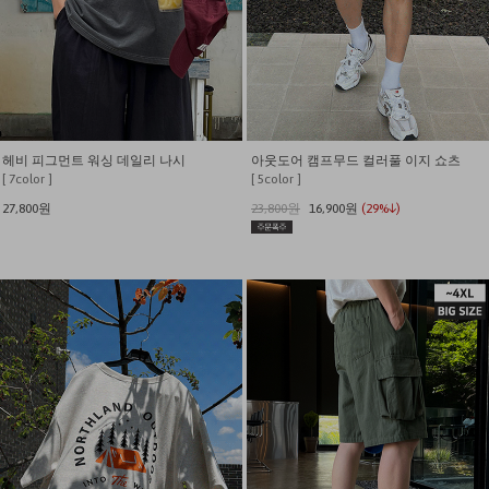
헤비 피그먼트 워싱 데일리 나시
아웃도어 캠프무드 컬러풀 이지 쇼츠
[ 7color ]
[ 5color ]
27,800원
23,800원
16,900원
(29%↓)