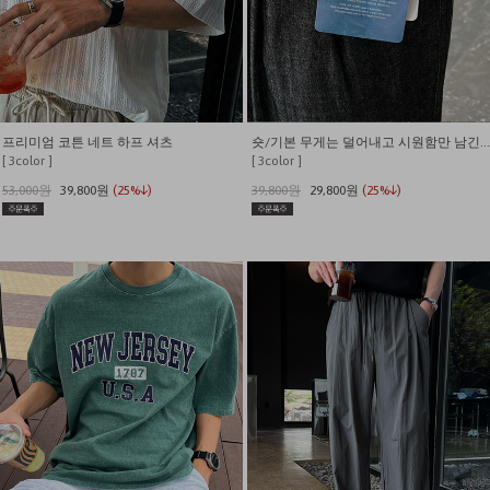
프리미엄 코튼 네트 하프 셔츠
숏/기본 무게는 덜어내고 시원함만 남긴 쿨링 밴딩 데님
[ 3color ]
[ 3color ]
53,000원
39,800원
(25%↓)
39,800원
29,800원
(25%↓)