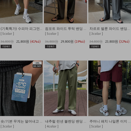
(기획특가) 수피마 피그먼트 버뮤다 와이드 쇼츠
컴포트 와이드 투턱 밴딩 팬츠
차르르 벌룬 와이드 밴딩팬츠
[ 5color ]
[ 5color ]
[ 3color ]
36,800원
21,800원
(41%↓)
36,800원
29,800원
(19%↓)
34,800원
23,800원
(32%↓)
숏/기본 무게는 덜어내고 시원함만 남긴 쿨링 밴딩 데님
내추럴 린넨 블렌딩 밴딩 와이드 팬츠
주머니 패치 나일론 이지 밴딩 반바지
[ 3color ]
[ 4color ]
[ 5color ]