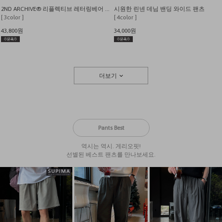
2ND ARCHIVE® 리플렉티브 레터링베어 오버핏 반팔 티셔츠
시원한 린넨 데님 밴딩 와이드 팬츠
[ 3color ]
[ 4color ]
43,800원
34,000원
더보기
Pants Best
역시는 역시. 게리오핏!
선별된 베스트 팬츠를 만나보세요.