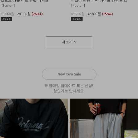
소프트 와플 니트 반팔 티셔츠
데일리 린넨 투턱 와이드 밴딩 팬츠
[ 3color ]
[ 4color ]
38,000원
28,000원
(26%↓)
43,900원
32,800원
(25%↓)
더보기
New Item Sale
매일매일 업데이트 되는 신상!
할인가로 만나세요.