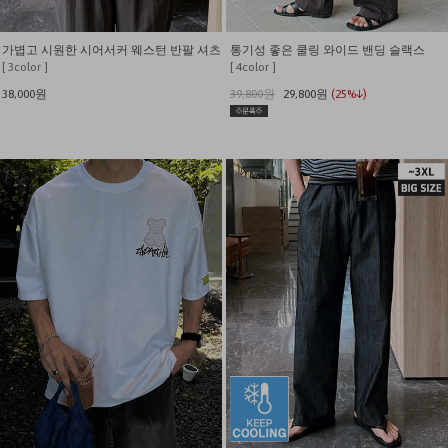
가볍고 시원한 시어서커 웨스턴 반팔 셔츠
통기성 좋은 쿨링 와이드 밴딩 슬랙스
[ 3color ]
[ 4color ]
38,000원
39,800원
29,800원
(25%↓)