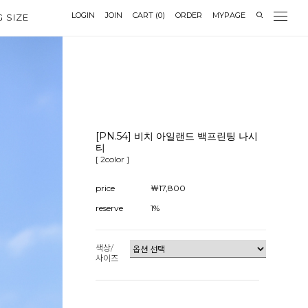
LOGIN
JOIN
CART
(
0
)
ORDER
MYPAGE
G SIZE
[PN.54] 비치 아일랜드 백프린팅 나시
티
[ 2color ]
price
￦17,800
reserve
1%
색상/
사이즈