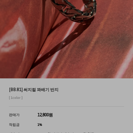
[BB.81] 써지컬 꽈배기 반지
[ 1color ]
12,800
원
판매가
적립금
1%