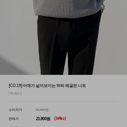
[CO.19] 어깨가 넓어보이는 하찌 레글런 니트
[ 4color ]
소비자가
36,000원
(
34
%↓)
23,800
원
판매가