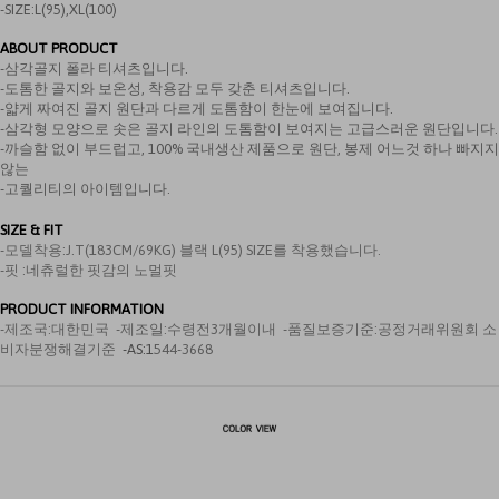
-SIZE:L(95),XL(100)
ABOUT PRODUCT
-삼각골지 폴라 티셔츠입니다.
-도톰한 골지와 보온성, 착용감 모두 갖춘 티셔츠입니다.
-얇게 짜여진 골지 원단과 다르게 도톰함이 한눈에 보여집니다.
-삼각형 모양으로 솟은 골지 라인의 도톰함이 보여지는 고급스러운 원단입니다.
-까슬함 없이 부드럽고, 100% 국내생산 제품으로 원단, 봉제 어느것 하나 빠지지
않는
-고퀄리티의 아이템입니다.
SIZE & FIT
-모델착용:
J.T(183CM/69KG) 블랙 L(95) SIZE를 착용했습니다.
-핏 :
네츄럴한 핏감의 노멀핏
PRODUCT INFORMATION
-제조국:
대한민국
-제조일:수령전3개월이내 -품질보증기준:공정거래위원회 소
비자분쟁해결기준
-AS
:
1
544-3668