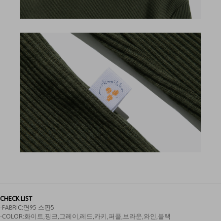
CHECK LIST
-FABRIC:면95 스판5
-COLOR:화이트,핑크,그레이,레드,카키,퍼플,브라운,와인,블랙