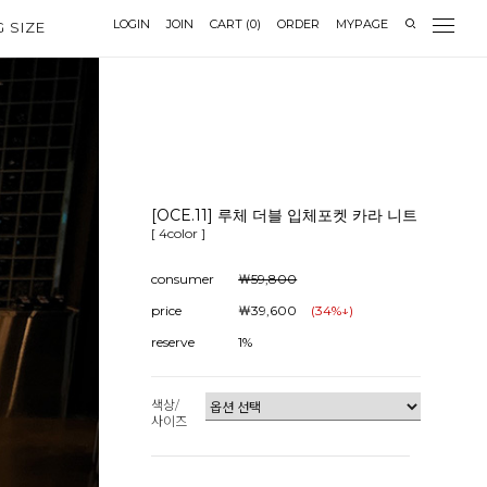
LOGIN
JOIN
CART
(
0
)
ORDER
MYPAGE
G SIZE
[OCE.11] 루체 더블 입체포켓 카라 니트
[ 4color ]
consumer
￦59,800
price
￦39,600
(
34
%↓)
reserve
1%
색상/
사이즈