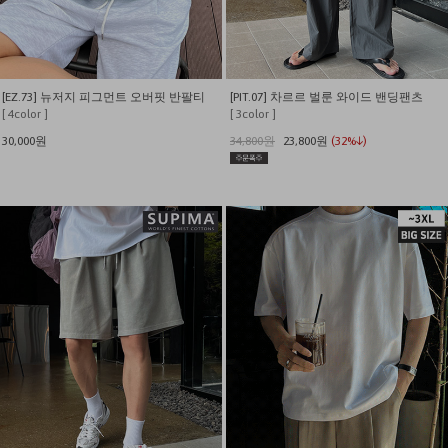
[EZ.73] 뉴저지 피그먼트 오버핏 반팔티
[PIT.07] 차르르 벌룬 와이드 밴딩팬츠
[ 4color ]
[ 3color ]
30,000원
34,800원
23,800원
(32%↓)