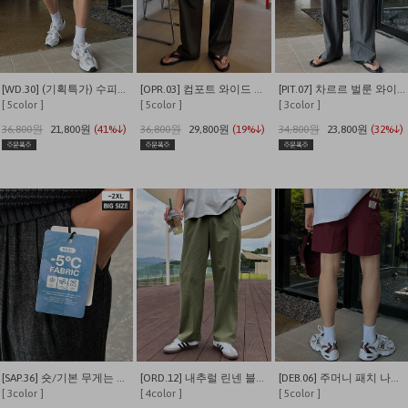
[WD.30] (기획특가) 수피마 피그먼트 버뮤다 와이드 쇼츠
[OPR.03] 컴포트 와이드 투턱 밴딩 팬츠
[PIT.07] 차르르 벌룬 와이드 밴딩팬츠
[ 5color ]
[ 5color ]
[ 3color ]
36,800원
21,800원
(41%↓)
36,800원
29,800원
(19%↓)
34,800원
23,800원
(32%↓)
[SAP.36] 숏/기본 무게는 덜어내고 시원함만 남긴 쿨링 밴딩 데님
[ORD.12] 내추럴 린넨 블렌딩 밴딩 와이드 팬츠
[DEB.06] 주머니 패치 나일론 이지 밴딩 반바지
[ 3color ]
[ 4color ]
[ 5color ]