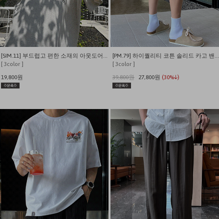
[SIM.11] 부드럽고 편한 소재의 아웃도어 캠퍼 반팔티
[PM.79] 하이퀄리티 코튼 솔리드 카고 밴딩 내추럴핏 반바지
[ 3color ]
[ 3color ]
19,800원
39,800원
27,800원
(30%↓)