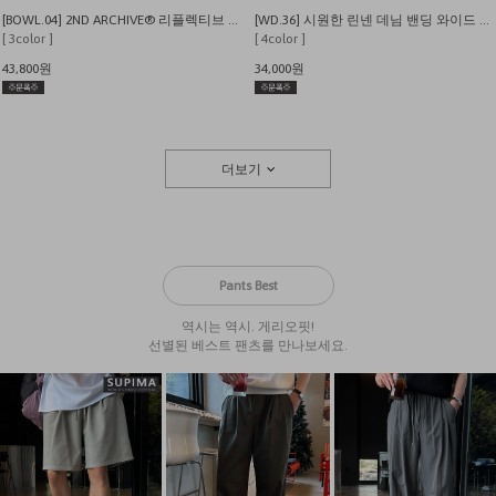
[BOWL.04] 2ND ARCHIVE® 리플렉티브 레터링베어 오버핏 반팔 티셔츠
[WD.36] 시원한 린넨 데님 밴딩 와이드 팬츠
[ 3color ]
[ 4color ]
43,800원
34,000원
더보기
Pants Best
역시는 역시. 게리오핏!
선별된 베스트 팬츠를 만나보세요.