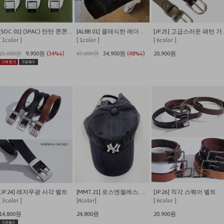
[SOC.01] (3PAC) 탄탄 쫀쫀 발이 편안한 쿠셔닝 사계절 데일리양말
[ALBB.01] 클래식한 레더 크로스 보스턴백
[JP.25] 고
[ 1color ]
[ 1color ]
[ 6color ]
15,000원
9,900원
(34%↓)
67,000원
34,900원
(48%↓)
20,900원
[JP.24] 레자무광 사각 벨트
[MMT.21] 로스엔젤레스, 뉴욕 워싱 캡
[JP.26] 직각 스퀘어 벨트
[ 3color ]
[4color]
[ 6color ]
14,800원
24,800원
20,900원