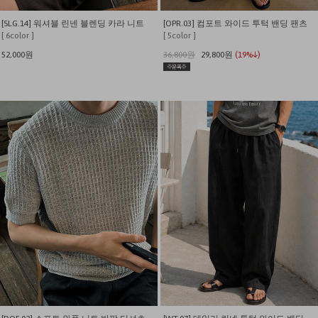
[SLG.14] 워셔블 린넨 블렌딩 카라 니트
[OPR.03] 컴포트 와이드 투턱 밴딩 팬츠
[ 6color ]
[ 5color ]
52,000원
36,800원
29,800원
(19%↓)