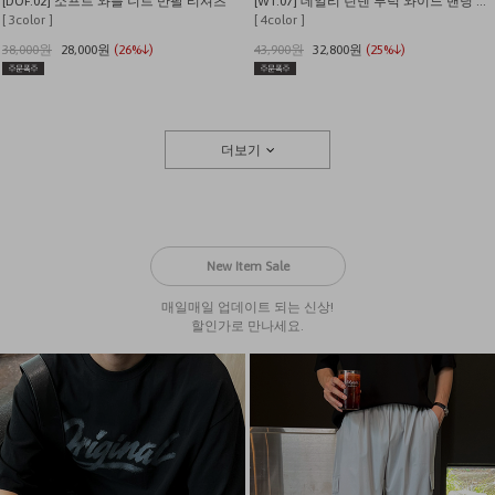
[DOF.02] 소프트 와플 니트 반팔 티셔츠
[WT.07] 데일리 린넨 투턱 와이드 밴딩 팬츠
[ 3color ]
[ 4color ]
38,000원
28,000원
(26%↓)
43,900원
32,800원
(25%↓)
더보기
New Item Sale
매일매일 업데이트 되는 신상!
할인가로 만나세요.