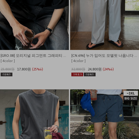
[GRO.08] 오리지널 피그먼트 그래피티 티셔츠
[CN.696] 누가 입어도 모델핏 나옵니다 나일론 카고 밴딩 와이드팬츠
[ 4color ]
[ 4color ]
23,800원
17,800원
(25%↓)
32,800원
24,800원
(24%↓)