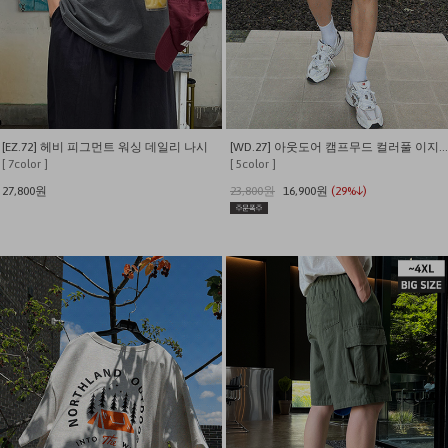
[EZ.72] 헤비 피그먼트 워싱 데일리 나시
[WD.27] 아웃도어 캠프무드 컬러풀 이지 쇼츠
[ 7color ]
[ 5color ]
27,800원
23,800원
16,900원
(29%↓)