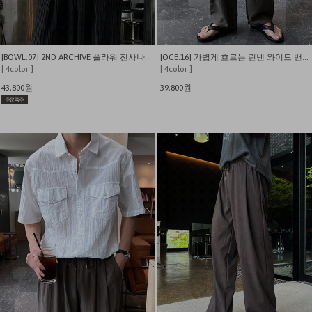
[BOWL.07] 2ND ARCHIVE 플라워 전사나염 오버핏 반팔티
[OCE.16] 가볍게 흐르는 린넨 와이드 밴딩 팬츠
[ 4color ]
[ 4color ]
43,800원
39,800원