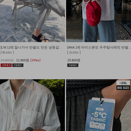
[LW.120] 잘나가서 반팔도 만든 냉동같은 시원함 쫀쫀와플 반팔 티셔츠
[ANA.19] 아이스분또 우주탐사래빗 반팔티 (짱귀여움)
[ 8color ]
[ 2color ]
19,800원
13,800원
(30%↓)
29,800원