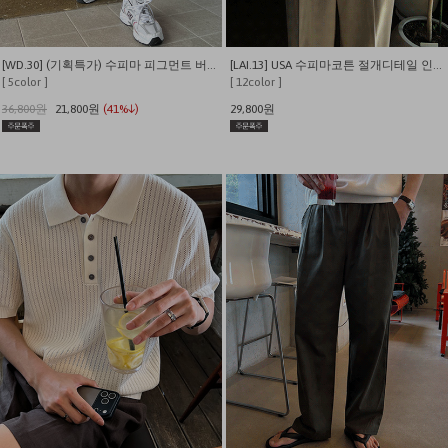
[WD.30] (기획특가) 수피마 피그먼트 버뮤다 와이드 쇼츠
[LAI.13] USA 수피마코튼 절개디테일 인생 반팔티
[ 5color ]
[ 12color ]
36,800원
21,800원
(41%↓)
29,800원