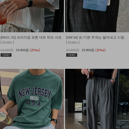
[ENOC.01] 프리미엄 코튼 네트 하프 셔츠
[SAP.36] 숏/기본 무게는 덜어내고 시원함만 남긴 쿨링 밴딩 데님
[ 3color ]
[ 3color ]
53,000원
39,800원
(25%↓)
39,800원
29,800원
(25%↓)