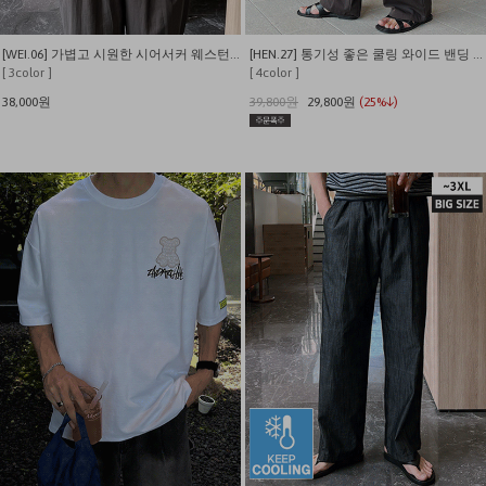
[WEI.06] 가볍고 시원한 시어서커 웨스턴 반팔 셔츠
[HEN.27] 통기성 좋은 쿨링 와이드 밴딩 슬랙스
[ 3color ]
[ 4color ]
38,000원
39,800원
29,800원
(25%↓)