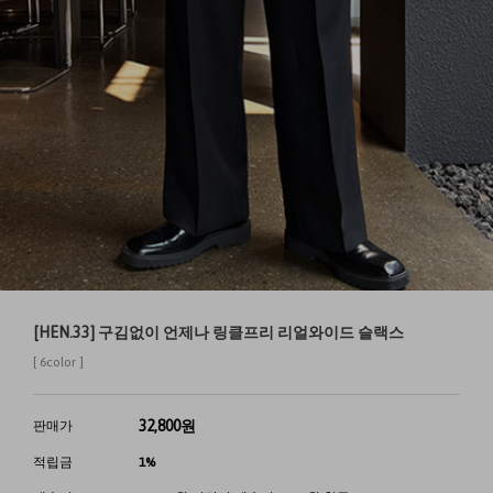
[HEN.33] 구김없이 언제나 링클프리 리얼와이드 슬랙스
[ 6color ]
32,800
원
판매가
적립금
1%