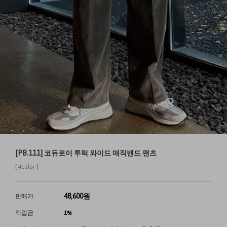
[PB.111] 코듀로이 투턱 와이드 매직밴드 팬츠
[ 4color ]
48,600
원
판매가
적립금
1%