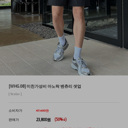
[WHG.08] 미친가성비 아노락 벤츄리 셋업
[ 9color ]
소비자가
47,600원
(
50
%↓)
23,800
원
판매가