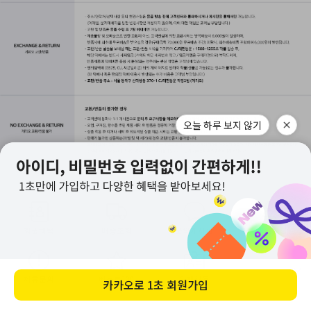
APP
회원혜택
배송조회
문의게시판
미확인입금자
제휴문의
베스트100
인재채용