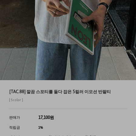
[TAC.88] 깔끔 스포티를 둘다 잡은 5컬러 이모션 반팔티
[ 5color ]
17,100
원
판매가
적립금
1%