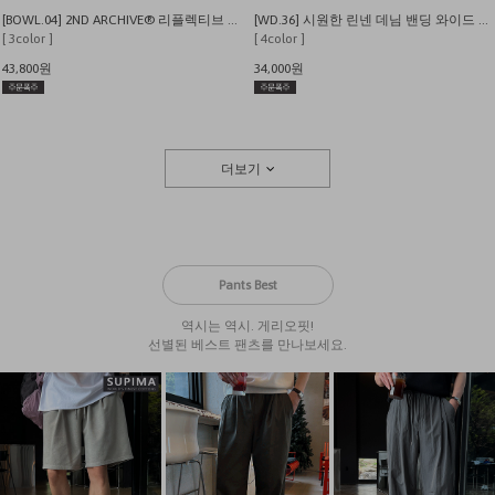
[BOWL.04] 2ND ARCHIVE® 리플렉티브 레터링베어 오버핏 반팔 티셔츠
[WD.36] 시원한 린넨 데님 밴딩 와이드 팬츠
[ 3color ]
[ 4color ]
43,800원
34,000원
더보기
Pants Best
역시는 역시. 게리오핏!
선별된 베스트 팬츠를 만나보세요.