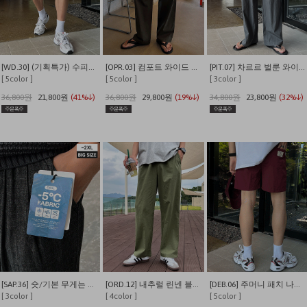
[WD.30] (기획특가) 수피마 피그먼트 버뮤다 와이드 쇼츠
[OPR.03] 컴포트 와이드 투턱 밴딩 팬츠
[PIT.07] 차르르 벌룬 와이드 밴딩팬츠
[ 5color ]
[ 5color ]
[ 3color ]
36,800원
21,800원
(41%↓)
36,800원
29,800원
(19%↓)
34,800원
23,800원
(32%↓)
[SAP.36] 숏/기본 무게는 덜어내고 시원함만 남긴 쿨링 밴딩 데님
[ORD.12] 내추럴 린넨 블렌딩 밴딩 와이드 팬츠
[DEB.06] 주머니 패치 나일론 이지 밴딩 반바지
[ 3color ]
[ 4color ]
[ 5color ]