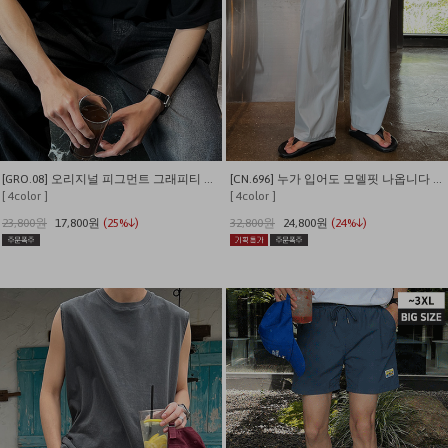
[GRO.08] 오리지널 피그먼트 그래피티 티셔츠
[CN.696] 누가 입어도 모델핏 나옵니다 나일론 카고 밴딩 와이드팬츠
[ 4color ]
[ 4color ]
23,800원
17,800원
(25%↓)
32,800원
24,800원
(24%↓)