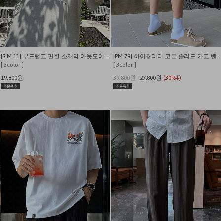
[SIM.11] 부드럽고 편한 소재의 아웃도어 캠퍼 반팔티
[PM.79] 하이퀄리티 코튼 솔리드 카고 밴딩 내추럴핏 반바지
[ 3color ]
[ 3color ]
19,800원
39,800원
27,800원
(30%↓)