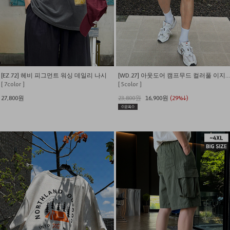
[EZ.72] 헤비 피그먼트 워싱 데일리 나시
[WD.27] 아웃도어 캠프무드 컬러풀 이지 쇼츠
[ 7color ]
[ 5color ]
27,800원
23,800원
16,900원
(29%↓)