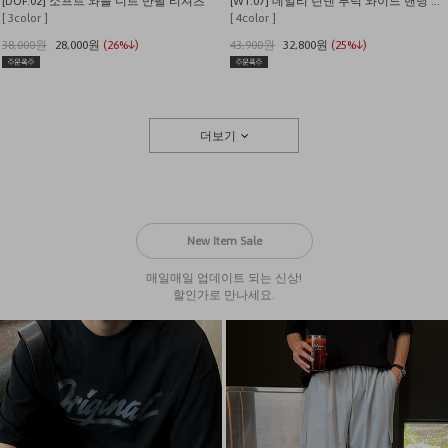
[DOF.02] 소프트 와플 니트 반팔 티셔츠
[WT.07] 데일리 린넨 투턱 와이드 밴딩 팬츠
[ 3color ]
[ 4color ]
38,000원
28,000원
(26%↓)
43,900원
32,800원
(25%↓)
더보기
New Item Sale
매일매일 업데이트 되는 신상!
할인가로 만나세요.