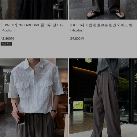
[BOWL.07] 2ND ARCHIVE 플라워 전사나염 오버핏 반팔티
[OCE.16] 가볍게 흐르는 린넨 와이드 밴딩 팬츠
[ 4color ]
[ 4color ]
43,800원
39,800원