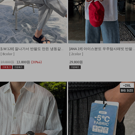
[LW.120] 잘나가서 반팔도 만든 냉동같은 시원함 쫀쫀와플 반팔 티셔츠
[ANA.19] 아이스분또 우주탐사래빗 반팔티 (짱귀여움)
[ 8color ]
[ 2color ]
19,800원
13,800원
(30%↓)
29,800원