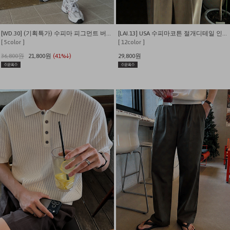
[WD.30] (기획특가) 수피마 피그먼트 버뮤다 와이드 쇼츠
[LAI.13] USA 수피마코튼 절개디테일 인생 반팔티
[ 5color ]
[ 12color ]
36,800원
21,800원
(41%↓)
29,800원