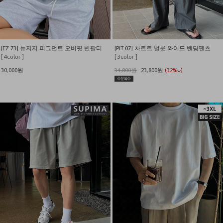
[EZ.73] 뉴저지 피그먼트 오버핏 반팔티
[PIT.07] 차르르 벌룬 와이드 밴딩팬츠
[ 4color ]
[ 3color ]
30,000원
34,800원
23,800원
(32%↓)