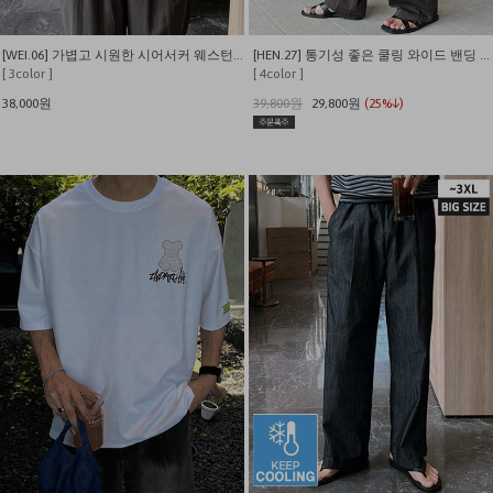
[WEI.06] 가볍고 시원한 시어서커 웨스턴 반팔 셔츠
[HEN.27] 통기성 좋은 쿨링 와이드 밴딩 슬랙스
[ 3color ]
[ 4color ]
38,000원
39,800원
29,800원
(25%↓)