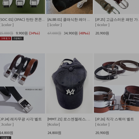
[SOC.01] (3PAC) 탄탄 쫀쫀 발이 편안한 쿠셔닝 사계절 데일리양말
[ALBB.01] 클래식한 레더 크로스 보스턴백
[JP.25] 고
[ 1color ]
[ 1color ]
[ 6color ]
15,000원
9,900원
(34%↓)
67,000원
34,900원
(48%↓)
20,900원
[JP.24] 레자무광 사각 벨트
[MMT.21] 로스엔젤레스, 뉴욕 워싱 캡
[JP.26] 직각 스퀘어 벨트
[ 3color ]
[4color]
[ 6color ]
14,800원
24,800원
20,900원