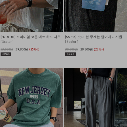
[ENOC.01] 프리미엄 코튼 네트 하프 셔츠
[SAP.36] 숏/기본 무게는 덜어내고 시원함만 남긴 쿨링 밴딩 데님
[ 3color ]
[ 3color ]
53,000원
39,800원
(25%↓)
39,800원
29,800원
(25%↓)