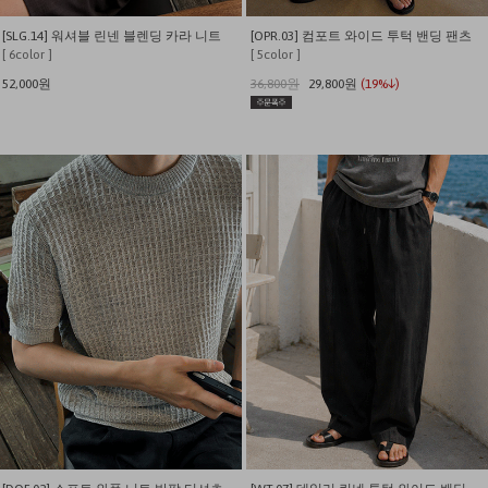
[SLG.14] 워셔블 린넨 블렌딩 카라 니트
[OPR.03] 컴포트 와이드 투턱 밴딩 팬츠
[ 6color ]
[ 5color ]
52,000원
36,800원
29,800원
(19%↓)