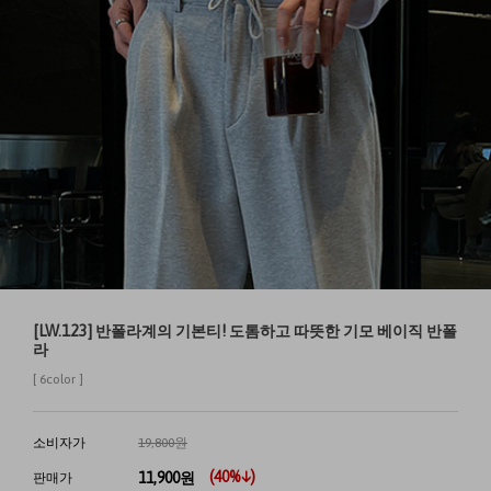
[LW.123] 반폴라계의 기본티! 도톰하고 따뜻한 기모 베이직 반폴
라
[ 6color ]
소비자가
19,800원
(
40
%↓)
11,900
원
판매가