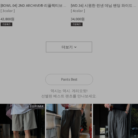
[BOWL.04] 2ND ARCHIVE® 리플렉티브 레터링베어 오버핏 반팔 티셔츠
[WD.36] 시원한 린넨 데님 밴딩 와이드 팬츠
[ 3color ]
[ 4color ]
43,800원
34,000원
더보기
Pants Best
역시는 역시. 게리오핏!
선별된 베스트 팬츠를 만나보세요.