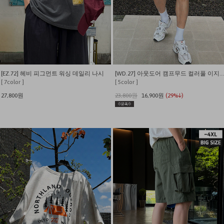
[EZ.72] 헤비 피그먼트 워싱 데일리 나시
[WD.27] 아웃도어 캠프무드 컬러풀 이지 쇼츠
[ 7color ]
[ 5color ]
27,800원
23,800원
16,900원
(29%↓)