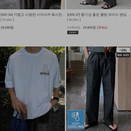
[WEI.06] 가볍고 시원한 시어서커 웨스턴 반팔 셔츠
[HEN.27] 통기성 좋은 쿨링 와이드 밴딩 슬랙스
[ 3color ]
[ 4color ]
38,000원
39,800원
29,800원
(25%↓)