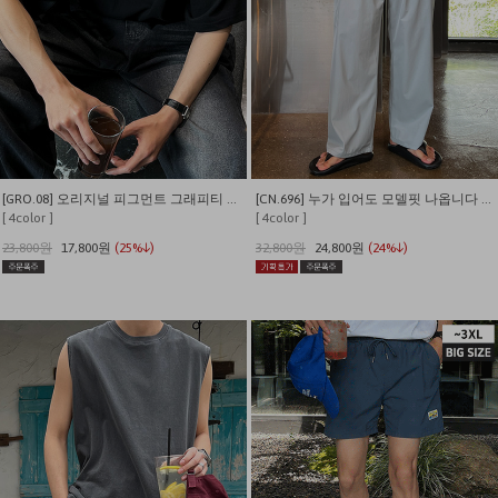
[GRO.08] 오리지널 피그먼트 그래피티 티셔츠
[CN.696] 누가 입어도 모델핏 나옵니다 나일론 카고 밴딩 와이드팬츠
[ 4color ]
[ 4color ]
23,800원
17,800원
(25%↓)
32,800원
24,800원
(24%↓)