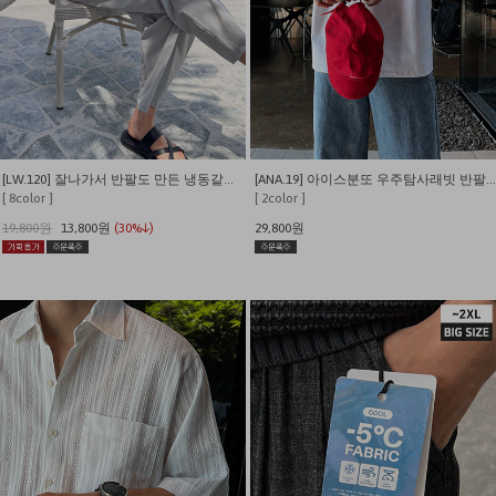
[LW.120] 잘나가서 반팔도 만든 냉동같은 시원함 쫀쫀와플 반팔 티셔츠
[ANA.19] 아이스분또 우주탐사래빗 반팔티 (짱귀여움)
[ 8color ]
[ 2color ]
19,800원
13,800원
(30%↓)
29,800원