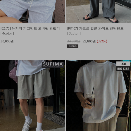
[EZ.73] 뉴저지 피그먼트 오버핏 반팔티
[PIT.07] 차르르 벌룬 와이드 밴딩팬츠
[ 4color ]
[ 3color ]
30,000원
34,800원
23,800원
(32%↓)