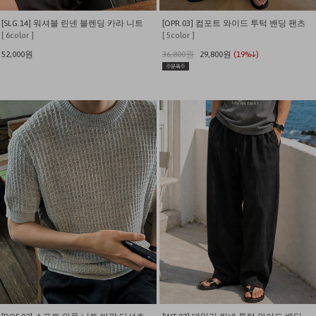
[SLG.14] 워셔블 린넨 블렌딩 카라 니트
[OPR.03] 컴포트 와이드 투턱 밴딩 팬츠
[ 6color ]
[ 5color ]
52,000원
36,800원
29,800원
(19%↓)