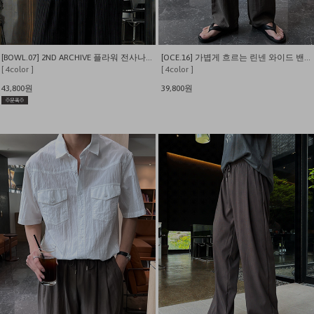
[BOWL.07] 2ND ARCHIVE 플라워 전사나염 오버핏 반팔티
[OCE.16] 가볍게 흐르는 린넨 와이드 밴딩 팬츠
[ 4color ]
[ 4color ]
43,800원
39,800원