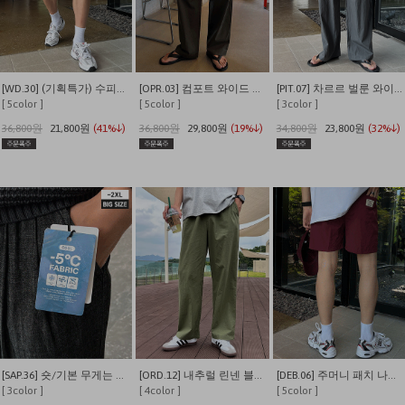
[WD.30] (기획특가) 수피마 피그먼트 버뮤다 와이드 쇼츠
[OPR.03] 컴포트 와이드 투턱 밴딩 팬츠
[PIT.07] 차르르 벌룬 와이드 밴딩팬츠
[ 5color ]
[ 5color ]
[ 3color ]
36,800원
21,800원
(41%↓)
36,800원
29,800원
(19%↓)
34,800원
23,800원
(32%↓)
[SAP.36] 숏/기본 무게는 덜어내고 시원함만 남긴 쿨링 밴딩 데님
[ORD.12] 내추럴 린넨 블렌딩 밴딩 와이드 팬츠
[DEB.06] 주머니 패치 나일론 이지 밴딩 반바지
[ 3color ]
[ 4color ]
[ 5color ]