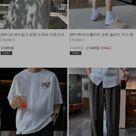
[SIM.11] 부드럽고 편한 소재의 아웃도어 캠퍼 반팔티
[PM.79] 하이퀄리티 코튼 솔리드 카고 밴딩 내추럴핏 반바지
[ 3color ]
[ 3color ]
19,800원
39,800원
27,800원
(30%↓)