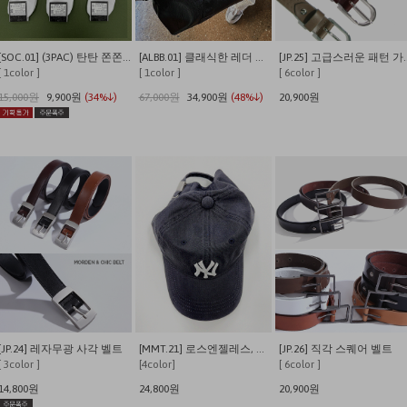
[SOC.01] (3PAC) 탄탄 쫀쫀 발이 편안한 쿠셔닝 사계절 데일리양말
[ALBB.01] 클래식한 레더 크로스 보스턴백
[JP.25] 고
[ 1color ]
[ 1color ]
[ 6color ]
15,000원
9,900원
(34%↓)
67,000원
34,900원
(48%↓)
20,900원
[JP.24] 레자무광 사각 벨트
[MMT.21] 로스엔젤레스, 뉴욕 워싱 캡
[JP.26] 직각 스퀘어 벨트
[ 3color ]
[4color]
[ 6color ]
14,800원
24,800원
20,900원