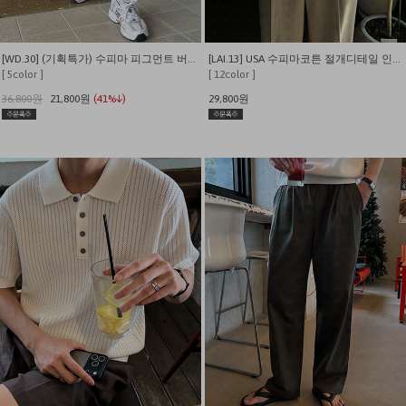
[WD.30] (기획특가) 수피마 피그먼트 버뮤다 와이드 쇼츠
[LAI.13] USA 수피마코튼 절개디테일 인생 반팔티
[ 5color ]
[ 12color ]
36,800원
21,800원
(41%↓)
29,800원