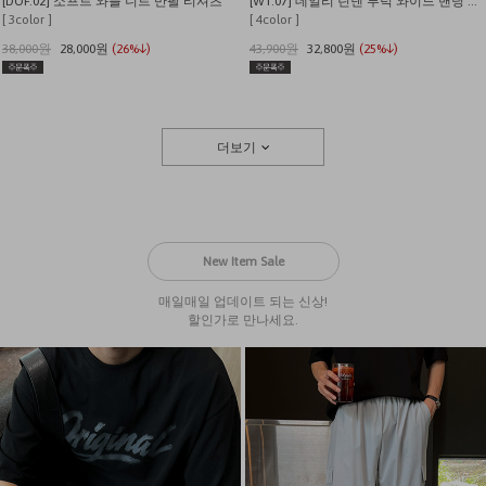
[DOF.02] 소프트 와플 니트 반팔 티셔츠
[WT.07] 데일리 린넨 투턱 와이드 밴딩 팬츠
[ 3color ]
[ 4color ]
38,000원
28,000원
(26%↓)
43,900원
32,800원
(25%↓)
더보기
New Item Sale
매일매일 업데이트 되는 신상!
할인가로 만나세요.