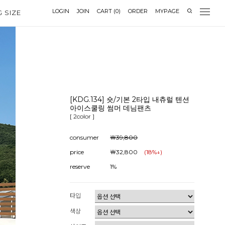
LOGIN
JOIN
CART
(
0
)
ORDER
MYPAGE
G SIZE
[KDG.134] 숏/기본 2타입 내츄럴 텐션
아이스쿨링 썸머 데님팬츠
[ 2color ]
consumer
￦39,800
price
￦32,800
(
18
%↓)
reserve
1%
타입
색상