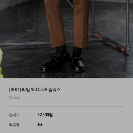
[IP.04] 리얼 9COLOR 슬랙스
[ 9color ]
32,300
원
판매가
적립금
1%