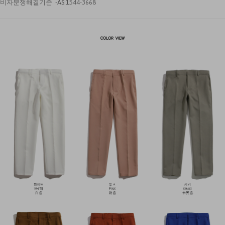
비자분쟁해결기준
-AS
:
1
544-3668