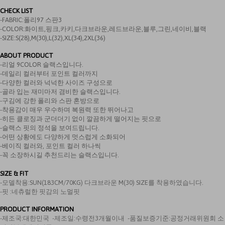
CHECK LIST
-FABRIC:폴리97 스판3
-COLOR:화이트,핑크,카키,다크브라운,레드브라운,블루,그린,네이비,블랙
-SIZE:S(28),M(30),L(32),XL(34),2XL(36)
ABOUT PRODUCT
-리얼 9COLOR 슬랙스입니다.
-데일리 컬러부터 포인트 컬러까지
-다양한 컬러와 넉넉한 사이즈 구성으로
-골라 입는 재미마저 겸비한 슬랙스입니다.
-구김에 강한 폴리와 스판 혼방으로
-착용감이 매우 우수하며 복원력 또한 뛰어나고
-히든 클로징과 군더더기 없이 깔끔하게 떨어지는 핏으로
-슬랙스 핏의 정석을 보여드립니다.
-어떤 상황에도 다양하게 멋스럽게 소화되어
-베이직 컬러와, 포인트 컬러 하나씩
-꼭 소장하시길 추천드리는 슬랙스입니다.
SIZE & FIT
-모델착용:
SUN(183CM/70KG) 다크브라운 M(30) SIZE를 착용하였습니다.
-핏 :
네츄럴한 핏감의 노멀핏
PRODUCT INFORMATION
-제조국:
대한민국
-제조일:수령전3개월이내 -품질보증기준:공정거래위원회 소