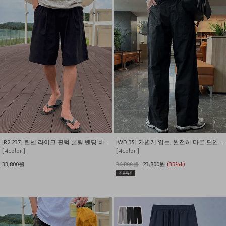
[R2.237] 린넨 라이크 핀턱 쿨링 밴딩 버뮤다 팬츠
[WD.35] 가볍게 입는, 완전히 다른 편안함 울트라씬 와이드 팬츠
[ 4color ]
[ 4color ]
33,800원
36,800원
23,800원
(35%↓)