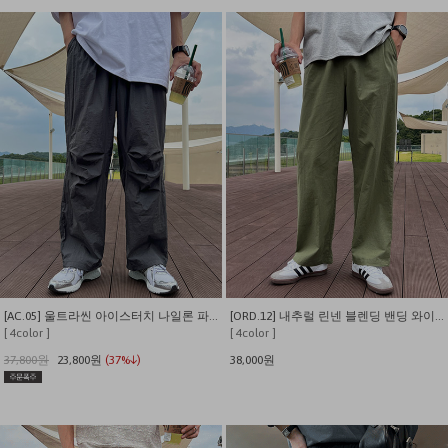
[AC.05] 울트라씬 아이스터치 나일론 파라수트 팬츠
[ORD.12] 내추럴 린넨 블렌딩 밴딩 와이드 팬츠
[ 4color ]
[ 4color ]
37,800원
23,800원
(37%↓)
38,000원