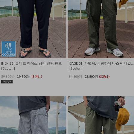
[HEN.36] 쿨테크 아이스 냉감 밴딩 팬츠
[BAGE.01] 가볍게, 시원하게 바스락 나일론 카고팬츠.
[ 3color ]
[ 5color ]
29,800원
19,800원
(34%↓)
34,800원
23,800원
(32%↓)