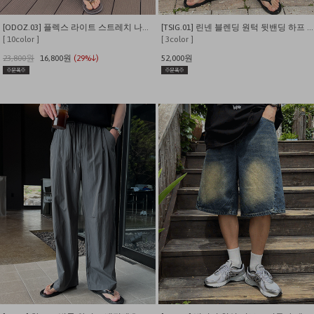
[ODOZ.03] 플렉스 라이트 스트레치 나일론 7인치 쇼츠
[TSIG.01] 린넨 블렌딩 원턱 뒷밴딩 하프 팬츠
[ 10color ]
[ 3color ]
23,800원
16,800원
(29%↓)
52,000원