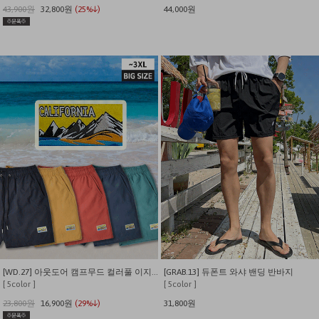
43,900원
32,800원
(25%↓)
44,000원
[WD.27] 아웃도어 캠프무드 컬러풀 이지 쇼츠
[GRAB.13] 듀폰트 와샤 밴딩 반바지
[ 5color ]
[ 5color ]
23,800원
16,900원
(29%↓)
31,800원