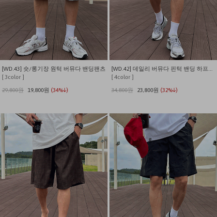
[WD.43] 숏/롱기장 원턱 버뮤다 밴딩팬츠
[WD.42] 데일리 버뮤다 핀턱 밴딩 하프팬츠
[ 3color ]
[ 4color ]
29,800원
19,800원
(34%↓)
34,800원
23,800원
(32%↓)