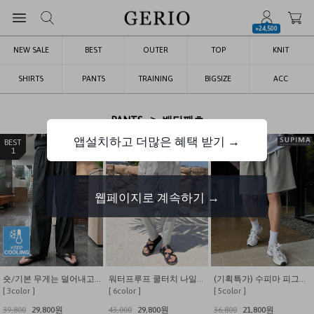
+24,500
NEW SALE
BEST
OUTER
TOP
KNIT
SHIRTS
PANTS
TRAINING
BIGSIZE
ACC
>
PANTS
밴딩팬츠
앱설치하고 더많은 혜택 받기 →
1
2
3
웹페이지로 계속하기 →
숏/기본 무게는 덜어내고 시원함만 남긴 쿨링 밴딩 데님
워터프루프 쿨터치 나일론 스타일링 핀턱 와이드 밴딩 팬츠
(기획특가) 수피마 피그먼트 버뮤다 와이드 쇼츠
[ 3color ]
[ 6color ]
[ 5color ]
39,800
29,800원
43,000
29,800원
36,800
21,800원