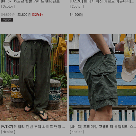
[PIT.07] 차르르 벌룬 와이드 밴딩팬츠
[TAC.93] 빈티지 워싱 커브드 버뮤다 데님 팬츠
[ 3color ]
[ 2color ]
34,800원
23,800원
(32%↓)
34,900원
[WT.07] 데일리 린넨 투턱 와이드 밴딩 팬츠
[UNI.23] 프리미엄 고퀄리티 유틸리티 스톤워싱 카고 반바지
[ 4color ]
[ 4color ]