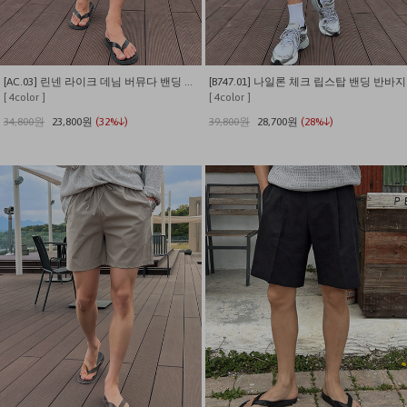
[AC.03] 린넨 라이크 데님 버뮤다 밴딩 팬츠
[B747.01] 나일론 체크 립스탑 밴딩 반바지
[ 4color ]
[ 4color ]
34,800원
23,800원
(32%↓)
39,800원
28,700원
(28%↓)