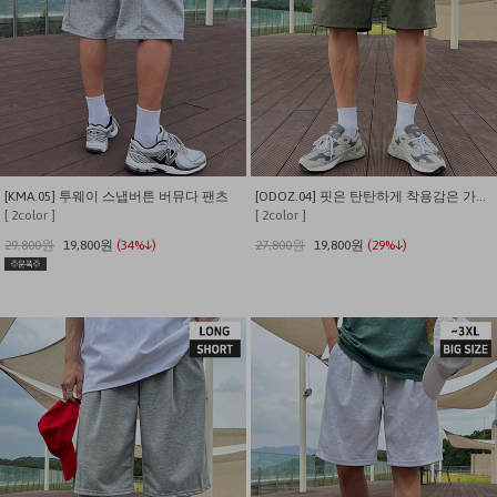
[KMA.05] 투웨이 스냅버튼 버뮤다 팬츠
[ODOZ.04] 핏은 탄탄하게 착용감은 가볍게 원턱 버뮤다 쇼츠
[ 2color ]
[ 2color ]
29,800원
19,800원
(34%↓)
27,800원
19,800원
(29%↓)