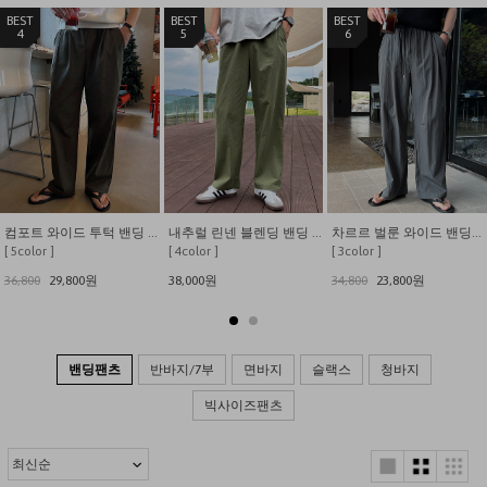
4
5
6
컴포트 와이드 투턱 밴딩 팬츠
내추럴 린넨 블렌딩 밴딩 와이드 팬츠
차르르 벌룬 와이드 밴딩팬츠
[ 5color ]
[ 4color ]
[ 3color ]
36,800
29,800원
38,000원
34,800
23,800원
밴딩팬츠
반바지/7부
면바지
슬랙스
청바지
빅사이즈팬츠